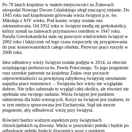
Po 78 latach krajobraz w małem miejscowości na Żuławach
nieopodal Nowego Dworu Gdańskiego uległ znaczącej zmianie. Do
1945 roku nad krajobrazem górowała wieża świątyni p.w. św.
Mikołaja z XIV wieku. Pod koniec wojny została ona
zdemontowana. Od 1952 roku w świątyni modlą się grekokatolicy,
którzy zostali na żuławach przymusowo osiedleni w 1947 roku.
Parafia Greckokatolicka stała się prawnym właścicielem świątyni w
2002 roku i faktycznie od tego czasu rozpoczeły się przygotowania
do prac konserwatorskich całego obiektu. Pierwsze prace ruszyły w
2008 roku.
Idea odbudowy wieży świątyni została podjęta w 2014, za obecnie
urzędującego proboszcza ks. Pawła Potocznego. To jego pragnienie
oraz szerokie patrzenie na krajobraz Żuław oraz poczucie
odpowiedzialności za powiężoną zabytkową świątynię nieustannie
napędza prace remontowe. – Świątynia bez wieży nie wyglądała
dobrze. Nie tylko zaburzało to wygląd całej okolicy, ale również nie
spełniała ona swojego zadania. Wieża świątyni jest punktem
odniesienia dla ludzi wierzących. Krzyż na świątyni jest znakiem, że
w tym miejscu sprawowana jest Eucharystia. Stąd tak mocne
pragnienie, aby odbudować wieżę przy świątyni.
Również bardzo ważnym aspektym przy świątyniach
chrześcijańskich są dzwony. Wieża w przeszłości pełniła i będzie po
odbudowie pełniła funkcję dzwonnicy wraz z punktem