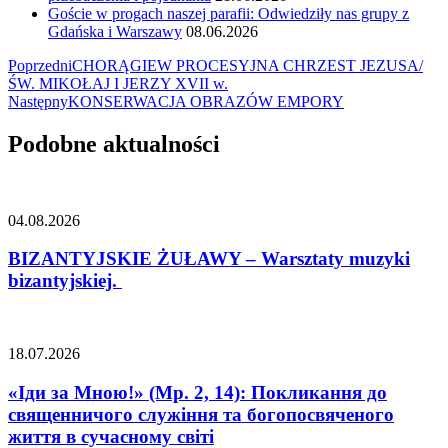
Goście w progach naszej parafii: Odwiedziły nas grupy z
Gdańska i Warszawy
08.06.2026
Nawigacja
Poprzedni
CHORĄGIEW PROCESYJNA CHRZEST JEZUSA/
ŚW. MIKOŁAJ I JERZY XVII w.
wpisu
Następny
KONSERWACJA OBRAZÓW EMPORY
Podobne aktualności
04.08.2026
BIZANTYJSKIE ŻUŁAWY – Warsztaty muzyki
bizantyjskiej.
18.07.2026
«Іди за Мною!» (Мр. 2, 14): Покликання до
священничого служіння та богопосвяченого
життя в сучасному світі