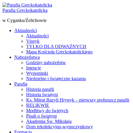
Parafia Greckokatolicka
w Cyganku/Żelichowie
Aktualności
Aktualności
Visnyk
TYLKO DLA ODWAŻNYCH
Mapa Kościoła Greckokatolickiego
Nabożeństwa
Godziny nabożeństw
Intencje
Wypominki
Niedzielne i świąteczne kazania
Parafia
Historia parafii
Historia świątyni
Ks. Mitrat Bazyli Hrynyk – pierwszy proboszcz parafii
RELIKWIE
Modlitwy do świętych
Pisali o świątyni
Akademia Św. Mikołaja
Dom rekolekcyjno-wypoczynkowy
Formacja