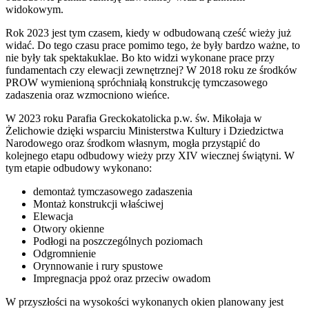
widokowym.
Rok 2023 jest tym czasem, kiedy w odbudowaną cześć wieży już
widać. Do tego czasu prace pomimo tego, że były bardzo ważne, to
nie były tak spektakuklae. Bo kto widzi wykonane prace przy
fundamentach czy elewacji zewnętrznej? W 2018 roku ze środków
PROW wymienioną spróchniałą konstrukcję tymczasowego
zadaszenia oraz wzmocniono wieńce.
W 2023 roku Parafia Greckokatolicka p.w. św. Mikołaja w
Żelichowie dzięki wsparciu Ministerstwa Kultury i Dziedzictwa
Narodowego oraz środkom własnym, mogła przystąpić do
kolejnego etapu odbudowy wieży przy XIV wiecznej świątyni. W
tym etapie odbudowy wykonano:
demontaż tymczasowego zadaszenia
Montaż konstrukcji właściwej
Elewacja
Otwory okienne
Podłogi na poszczególnych poziomach
Odgromnienie
Orynnowanie i rury spustowe
Impregnacja ppoż oraz przeciw owadom
W przyszłości na wysokości wykonanych okien planowany jest