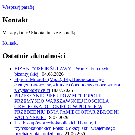
Wesprzyj parafię
Kontakt
Masz pytanie? Skontaktuj się z parafią.
Kontakt
Ostatnie aktualności
BIZANTYJSKIE ŻUŁAWY – Warsztaty muzyki
bizantyjskiej.
04.08.2026
«Іди за Мною!» (Мр. 2, 14): Покликання до
священничого служіння та богопосвяченого життя
в сучасному світі
18.07.2026
PRZESŁANIE BISKUPÓW METROPOLII
PRZEMYSKO-WARSZAWSKIEJ KOŚCIOŁA
GRECKOKATOLICKIEGO W POLSCE W
PRZEDEDNIU DNIA PAMIĘCI OFIAR ZBRODNI
WOŁYŃSKIEJ
18.07.2026
List biskupów greckokatolickich Ukrainy i
rzymskokatolickich Polski z okazji aktu wzajemnego
przebaczenia i pojednania
21.06.2026