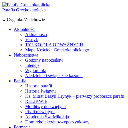
Parafia Greckokatolicka
w Cyganku/Żelichowie
Aktualności
Aktualności
Visnyk
TYLKO DLA ODWAŻNYCH
Mapa Kościoła Greckokatolickiego
Nabożeństwa
Godziny nabożeństw
Intencje
Wypominki
Niedzielne i świąteczne kazania
Parafia
Historia parafii
Historia świątyni
Ks. Mitrat Bazyli Hrynyk – pierwszy proboszcz parafii
RELIKWIE
Modlitwy do świętych
Pisali o świątyni
Akademia Św. Mikołaja
Dom rekolekcyjno-wypoczynkowy
Formacja