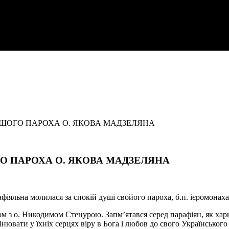
ВШОГО ПАРОХА О. ЯКОВА МАДЗЕЛЯНА
О ПАРОХА О. ЯКОВА МАДЗЕЛЯНА
афіяльна молилася за спокій душі свойого пароха, б.п. ієромонах
азом з о. Никодимом Стецурою. Запмʼятався серед парафіян, як 
ювати у їхніх серцях віру в Бога і любов до свого Українського н