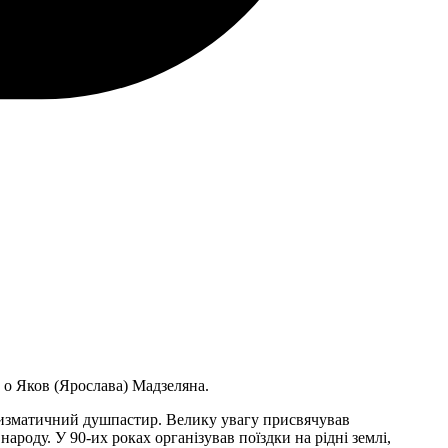
а о Яков (Ярослава) Мадзеляна.
харизматичний душпастир. Велику увагу присвячував
ароду. У 90-их роках організував поїздки на рідні землі,