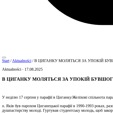
Start
/
Aktualności
/
В ЦИГАНКУ МОЛЯТЬСЯ ЗА УПОКІЙ БУ
Aktualności
·
17.08.2025
В ЦИГАНКУ МОЛЯТЬСЯ ЗА УПОКІЙ БУВШОГ
У неділю 17 серпня у парафії в Циганку/Желіхові спільнота пар
о. Яків був парохом Циганецької парафії в 1990-1993 роках, р
душпастирству молоді. Гуртував студентську молодь, щоб закорін