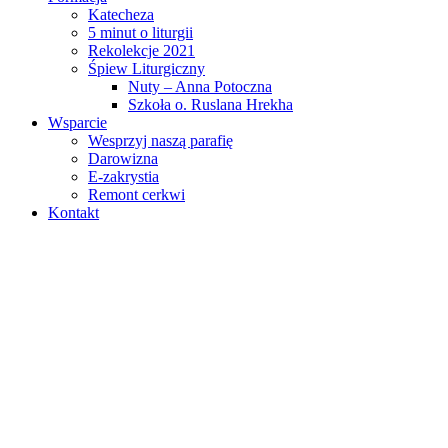
Katecheza
5 minut o liturgii
Rekolekcje 2021
Śpiew Liturgiczny
Nuty – Anna Potoczna
Szkoła о. Ruslana Hrekha
Wsparcie
Wesprzyj naszą parafię
Darowizna
E-zakrystia
Remont cerkwi
Kontakt