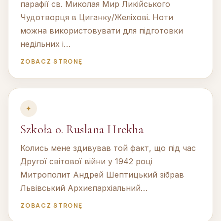
парафії св. Миколая Мир Ликійського
Чудотворця в Циганку/Желіхові. Ноти
можна використовувати для підготовки
недільних і…
ZOBACZ STRONĘ
✦
Szkoła о. Ruslana Hrekha
Колись мене здивував той факт, що під час
Другої світової війни у 1942 році
Митрополит Андрей Шептицький зібрав
Львівський Архиєпархіальний…
ZOBACZ STRONĘ