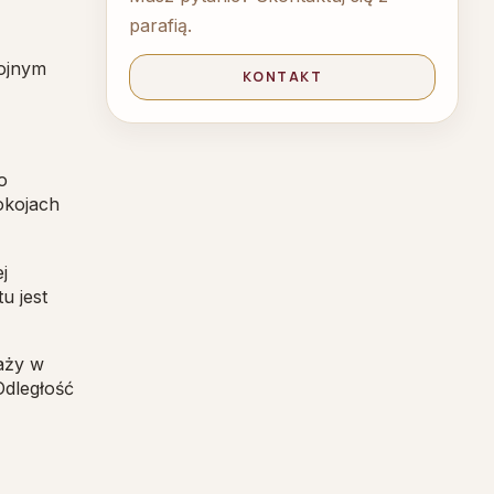
parafią.
kojnym
KONTAKT
o
okojach
j
u jest
aży w
 Odległość