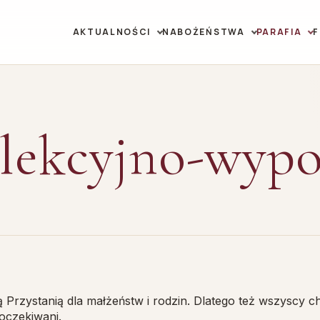
AKTUALNOŚCI
NABOŻEŃSTWA
PARAFIA
lekcyjno-wyp
Przystanią dla małżeństw i rodzin. Dlatego też wszyscy ch
 oczekiwani.