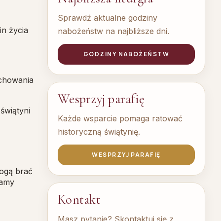
Sprawdź aktualne godziny
in życia
nabożeństw na najbliższe dni.
GODZINY NABOŻEŃSTW
ychowania
Wesprzyj parafię
świątyni
Każde wsparcie pomaga ratować
historyczną świątynię.
WESPRZYJ PARAFIĘ
ogą brać
iamy
Kontakt
Masz pytanie? Skontaktuj się z