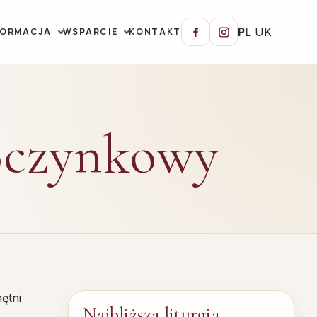
PL
UK
FORMACJA
WSPARCIE
KONTAKT
oczynkowy
ętni
Najbliższa liturgia