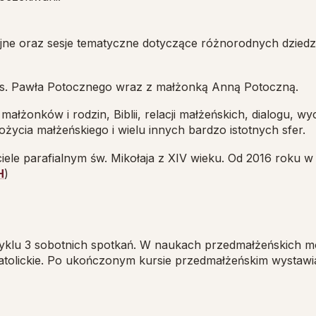
jne oraz sesje tematyczne dotyczące różnorodnych dziedz
ks. Pawła Potocznego wraz z małżonką Anną Potoczną.
łżonków i rodzin, Biblii, relacji małżeńskich, dialogu, w
pożycia małżeńskiego i wielu innych bardzo istotnych sfer.
le parafialnym św. Mikołaja z XIV wieku. Od 2016 roku w 
H
)
yklu 3 sobotnich spotkań. W naukach przedmałżeńskich m
-katolickie. Po ukończonym kursie przedmałżeńskim wystaw