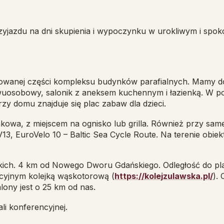
zyjazdu na dni skupienia i wypoczynku w urokliwym i spo
owanej części kompleksu budynków parafialnych. Mamy d
 dwuosobowy, salonik z aneksem kuchennym i łazienką. W p
rzy domu znajduje się plac zabaw dla dzieci.
kowa, z miejscem na ognisko lub grilla. Również przy same
3, EuroVelo 10 – Baltic Sea Cycle Route. Na terenie obiekt
kich. 4 km od Nowego Dworu Gdańskiego. Odległość do pl
acyjnym kolejką wąskotorową (
https://kolejzulawska.pl/
).
lony jest o 25 km od nas.
li konferencyjnej.