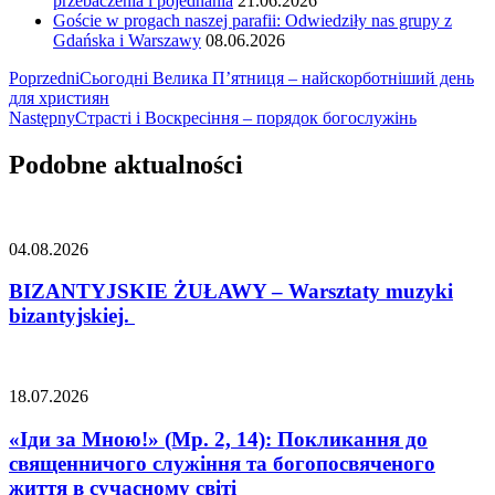
przebaczenia i pojednania
21.06.2026
Goście w progach naszej parafii: Odwiedziły nas grupy z
Gdańska i Warszawy
08.06.2026
Nawigacja
Poprzedni
Сьогодні Велика П’ятниця – найскорботніший день
для християн
wpisu
Następny
Страсті і Воскресіння – порядок богослужінь
Podobne aktualności
04.08.2026
BIZANTYJSKIE ŻUŁAWY – Warsztaty muzyki
bizantyjskiej.
18.07.2026
«Іди за Мною!» (Мр. 2, 14): Покликання до
священничого служіння та богопосвяченого
життя в сучасному світі