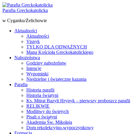
Parafia Greckokatolicka
w Cyganku/Żelichowie
Aktualności
Aktualności
Visnyk
TYLKO DLA ODWAŻNYCH
Mapa Kościoła Greckokatolickiego
Nabożeństwa
Godziny nabożeństw
Intencje
Wypominki
Niedzielne i świąteczne kazania
Parafia
Historia parafii
Historia świątyni
Ks. Mitrat Bazyli Hrynyk – pierwszy proboszcz parafii
RELIKWIE
Modlitwy do świętych
Pisali o świątyni
Akademia Św. Mikołaja
Dom rekolekcyjno-wypoczynkowy
Formacja