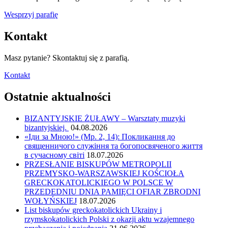
Wesprzyj parafię
Kontakt
Masz pytanie? Skontaktuj się z parafią.
Kontakt
Ostatnie aktualności
BIZANTYJSKIE ŻUŁAWY – Warsztaty muzyki
bizantyjskiej.
04.08.2026
«Іди за Мною!» (Мр. 2, 14): Покликання до
священничого служіння та богопосвяченого життя
в сучасному світі
18.07.2026
PRZESŁANIE BISKUPÓW METROPOLII
PRZEMYSKO-WARSZAWSKIEJ KOŚCIOŁA
GRECKOKATOLICKIEGO W POLSCE W
PRZEDEDNIU DNIA PAMIĘCI OFIAR ZBRODNI
WOŁYŃSKIEJ
18.07.2026
List biskupów greckokatolickich Ukrainy i
rzymskokatolickich Polski z okazji aktu wzajemnego