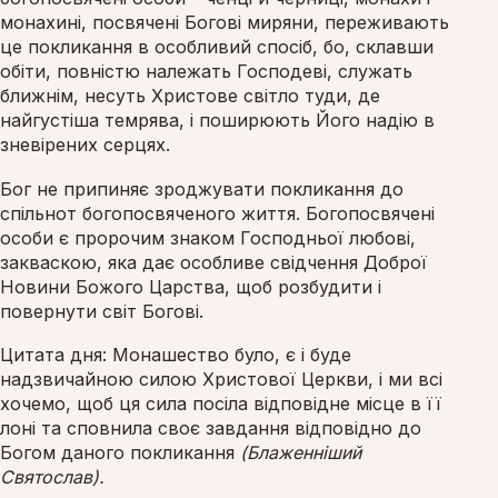
монахині, посвячені Богові миряни, переживають
це покликання в особливий спосіб, бо, склавши
обіти, повністю належать Господеві, служать
ближнім, несуть Христове світло туди, де
найгустіша темрява, і поширюють Його надію в
зневірених серцях.
Бог не припиняє зроджувати покликання до
спільнот богопосвяченого життя. Богопосвячені
особи є пророчим знаком Господньої любові,
закваскою, яка дає особливе свідчення Доброї
Новини Божого Царства, щоб розбудити і
повернути світ Богові.
Цитата дня: Монашество було, є і буде
надзвичайною силою Христової Церкви, і ми всі
хочемо, щоб ця сила посіла відповідне місце в її
лоні та сповнила своє завдання відповідно до
Богом даного покликання
(Блаженніший
Святослав).