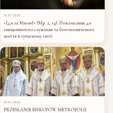
18.07.2026
«Іди за Мною!» (Мр. 2, 14): Покликання до
священничого служіння та богопосвяченого
життя в сучасному світі
18.07.2026
PRZESŁANIE BISKUPÓW METROPOLII