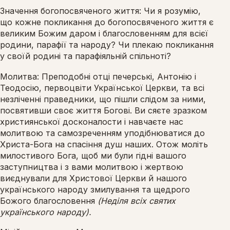
Значення богопосвяченого життя: Чи я розумію,
що кожне покликання до богопосвяченого життя є
великим Божим даром і благословенням для всієї
родини, парафії та народу? Чи плекаю покликання
у своїй родині та парафіяльній спільноті?
Молитва: Преподобні отці печерські, Антонію і
Теодосію, первоцвіти Української Церкви, та всі
незліченні праведники, що пішли слідом за ними,
посвятивши своє життя Богові. Ви сяєте зразком
християнської досконалости і навчаєте нас
молитвою та самозреченням уподібнюватися до
Христа-Бога на спасіння душ наших. Отож моліть
милостивого Бога, щоб ми були гідні вашого
заступництва і з вами молитвою і жертвою
виєднували для Христової Церкви й нашого
українського народу змилування та щедрого
Божого благословення
(Неділя всіх святих
українського народу).