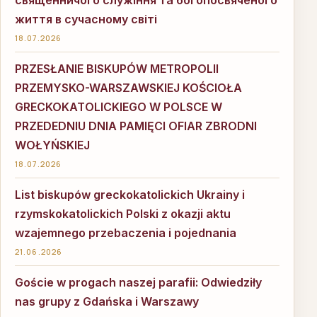
священничого служіння та богопосвяченого
життя в сучасному світі
18.07.2026
PRZESŁANIE BISKUPÓW METROPOLII
PRZEMYSKO-WARSZAWSKIEJ KOŚCIOŁA
GRECKOKATOLICKIEGO W POLSCE W
PRZEDEDNIU DNIA PAMIĘCI OFIAR ZBRODNI
WOŁYŃSKIEJ
18.07.2026
List biskupów greckokatolickich Ukrainy i
rzymskokatolickich Polski z okazji aktu
wzajemnego przebaczenia i pojednania
21.06.2026
Goście w progach naszej parafii: Odwiedziły
nas grupy z Gdańska i Warszawy