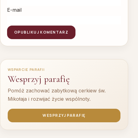
E-mail
WSPARCIE PARAFII
Wesprzyj parafię
Pomóż zachować zabytkową cerkiew św.
Mikołaja i rozwijać życie wspólnoty.
WESPRZYJ PARAFIĘ