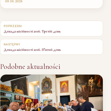
08.06.2026
Nawigacja
wpisu
POPRZEDNI
Декада місійності 2016. Третій день
NASTĘPNY
Декада місійності 2016. П’ятий день
Podobne aktualności