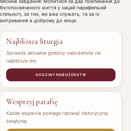
Місійне завдання: Молитися за дар покликання до
богопосвяченого життя у нашій парафіяльній
спільноті, за тих, які вже служать, та за їх
витривання в доброму до кінця.
Najbliższa liturgia
Sprawdź aktualne godziny nabożeństw na
najbliższe dni.
GODZINY NABOŻEŃSTW
Wesprzyj parafię
Każde wsparcie pomaga ratować historyczną
świątynię.