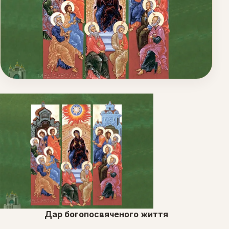
DOM REKOLEKCYJNO-WYPOCZYNKOWY
Дар богопосвяченого життя