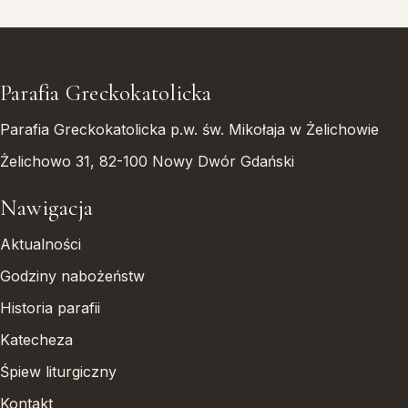
Parafia Greckokatolicka
Parafia Greckokatolicka p.w. św. Mikołaja w Żelichowie
Żelichowo 31, 82-100 Nowy Dwór Gdański
Nawigacja
Aktualności
Godziny nabożeństw
Historia parafii
Katecheza
Śpiew liturgiczny
Kontakt