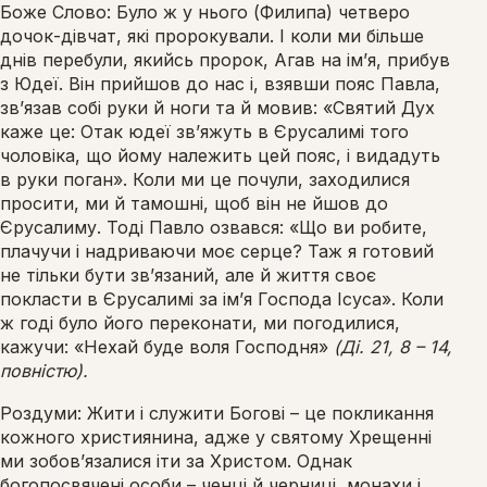
Боже Слово: Було ж у нього (Филипа) четверо
дочок-дівчат, які пророкували. І коли ми більше
днів перебули, якийсь пророк, Агав на ім’я, прибув
з Юдеї. Він прийшов до нас і, взявши пояс Павла,
зв’язав собі руки й ноги та й мовив: «Святий Дух
каже це: Отак юдеї зв’яжуть в Єрусалимі того
чоловіка, що йому належить цей пояс, і видадуть
в руки поган». Коли ми це почули, заходилися
просити, ми й тамошні, щоб він не йшов до
Єрусалиму. Тоді Павло озвався: «Що ви робите,
плачучи і надриваючи моє серце? Таж я готовий
не тільки бути зв’язаний, але й життя своє
покласти в Єрусалимі за ім’я Господа Ісуса». Коли
ж годі було його переконати, ми погодилися,
кажучи: «Нехай буде воля Господня»
(
Ді. 21, 8 – 14,
повністю).
Роздуми: Жити і служити Богові – це покликання
кожного християнина, адже у святому Хрещенні
ми зобов’язалися іти за Христом. Однак
богопосвячені особи – ченці й черниці, монахи і