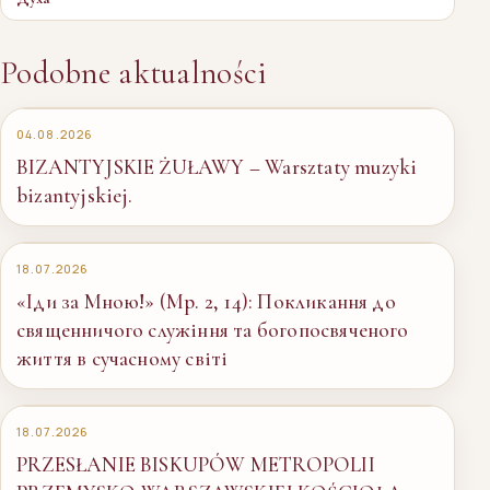
Podobne aktualności
04.08.2026
BIZANTYJSKIE ŻUŁAWY – Warsztaty muzyki
bizantyjskiej.
18.07.2026
«Іди за Мною!» (Мр. 2, 14): Покликання до
священничого служіння та богопосвяченого
життя в сучасному світі
18.07.2026
PRZESŁANIE BISKUPÓW METROPOLII