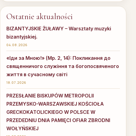
Ostatnie aktualności
BIZANTYJSKIE ŻUŁAWY – Warsztaty muzyki
bizantyjskiej.
04.08.2026
«Іди за Мною!» (Мр. 2, 14): Покликання до
священничого служіння та богопосвяченого
життя в сучасному світі
18.07.2026
PRZESŁANIE BISKUPÓW METROPOLII
PRZEMYSKO-WARSZAWSKIEJ KOŚCIOŁA
GRECKOKATOLICKIEGO W POLSCE W
PRZEDEDNIU DNIA PAMIĘCI OFIAR ZBRODNI
WOŁYŃSKIEJ