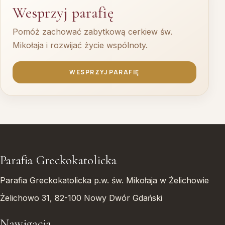
Wesprzyj parafię
Pomóż zachować zabytkową cerkiew św.
Mikołaja i rozwijać życie wspólnoty.
WESPRZYJ PARAFIĘ
Parafia Greckokatolicka
Parafia Greckokatolicka p.w. św. Mikołaja w Żelichowie
Żelichowo 31, 82-100 Nowy Dwór Gdański
Nawigacja