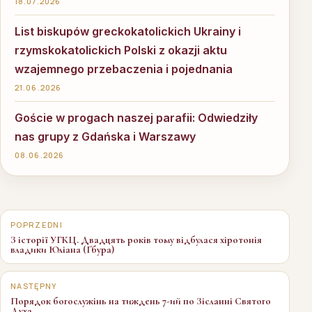
18.07.2026
List biskupów greckokatolickich Ukrainy i
rzymskokatolickich Polski z okazji aktu
wzajemnego przebaczenia i pojednania
21.06.2026
Goście w progach naszej parafii: Odwiedziły
nas grupy z Gdańska i Warszawy
08.06.2026
Nawigacja
wpisu
POPRZEDNI
З історії УГКЦ. Двадцять років тому відбулася хіротонія
владики Юліана (Ґбура)
NASTĘPNY
Порядок богослужінь на тиждень 7-ий по Зісланні Святого
Духа