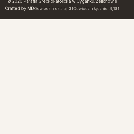
© 2026 Parafia Greckokatolicka w Cyganku/Żelichowie
Crafted by
MD
Odwiedzin dzisiaj:
31
Odwiedzin łącznie:
4,181