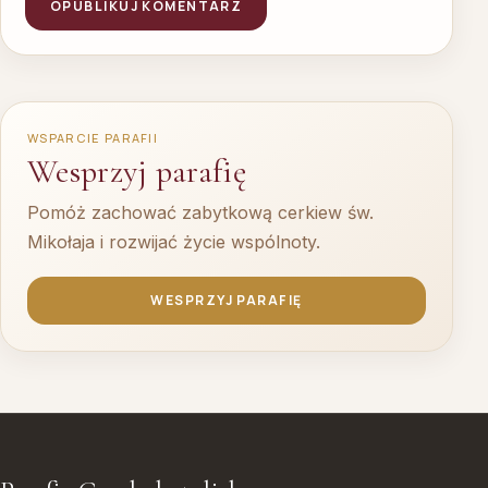
WSPARCIE PARAFII
Wesprzyj parafię
Pomóż zachować zabytkową cerkiew św.
Mikołaja i rozwijać życie wspólnoty.
WESPRZYJ PARAFIĘ