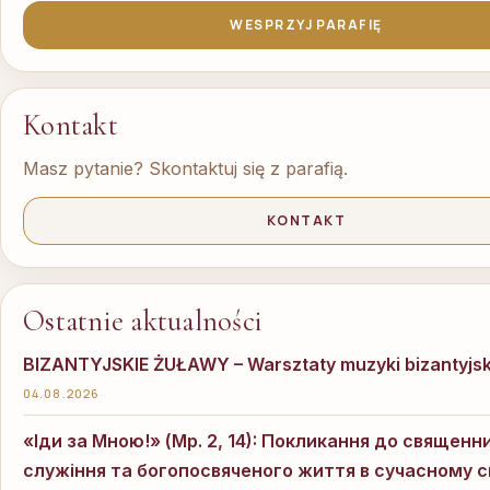
WESPRZYJ PARAFIĘ
Kontakt
Masz pytanie? Skontaktuj się z parafią.
KONTAKT
Ostatnie aktualności
BIZANTYJSKIE ŻUŁAWY – Warsztaty muzyki bizantyjsk
04.08.2026
«Іди за Мною!» (Мр. 2, 14): Покликання до священн
служіння та богопосвяченого життя в сучасному св