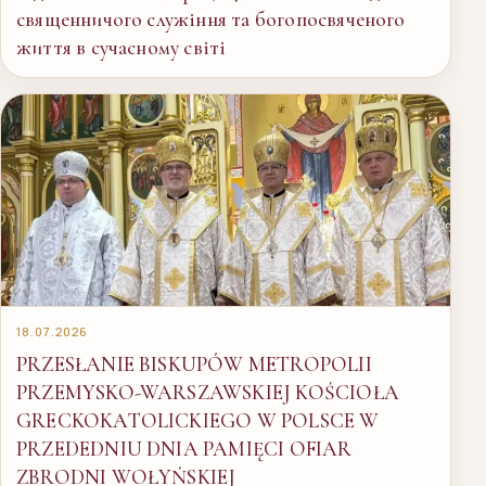
священничого служіння та богопосвяченого
життя в сучасному світі
18.07.2026
PRZESŁANIE BISKUPÓW METROPOLII
PRZEMYSKO-WARSZAWSKIEJ KOŚCIOŁA
GRECKOKATOLICKIEGO W POLSCE W
PRZEDEDNIU DNIA PAMIĘCI OFIAR
ZBRODNI WOŁYŃSKIEJ