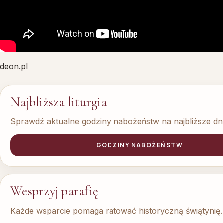
deon.pl
Najbliższa liturgia
Sprawdź aktualne godziny nabożeństw na najbliższe dni
GODZINY NABOŻEŃSTW
Wesprzyj parafię
Każde wsparcie pomaga ratować historyczną świątynię.