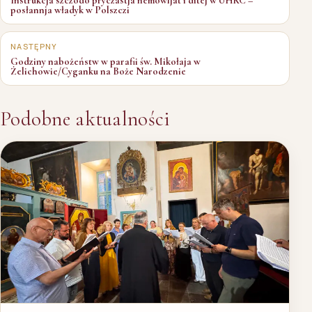
Instrukcja szczodo pryczastja nemowljat i ditej w UHKC –
posłannja władyk w Polszczi
NASTĘPNY
Godziny nabożeństw w parafii św. Mikołaja w
Żelichowie/Cyganku na Boże Narodzenie
Podobne aktualności