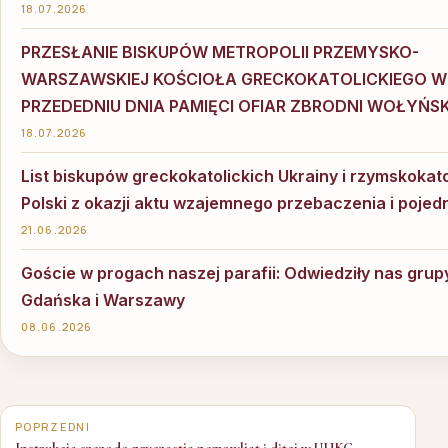
18.07.2026
PRZESŁANIE BISKUPÓW METROPOLII PRZEMYSKO-
WARSZAWSKIEJ KOŚCIOŁA GRECKOKATOLICKIEGO W
PRZEDEDNIU DNIA PAMIĘCI OFIAR ZBRODNI WOŁYŃSK
18.07.2026
List biskupów greckokatolickich Ukrainy i rzymskokato
Polski z okazji aktu wzajemnego przebaczenia i pojed
21.06.2026
Goście w progach naszej parafii: Odwiedziły nas grup
Gdańska i Warszawy
08.06.2026
Nawigacja
wpisu
POPRZEDNI