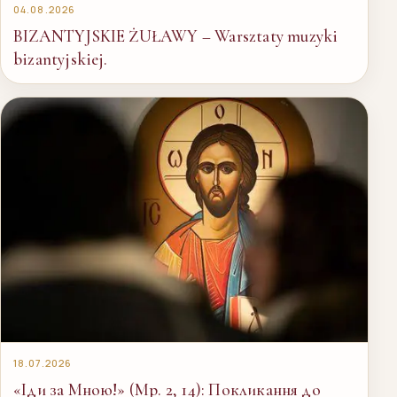
04.08.2026
BIZANTYJSKIE ŻUŁAWY – Warsztaty muzyki
bizantyjskiej.
18.07.2026
«Іди за Мною!» (Мр. 2, 14): Покликання до