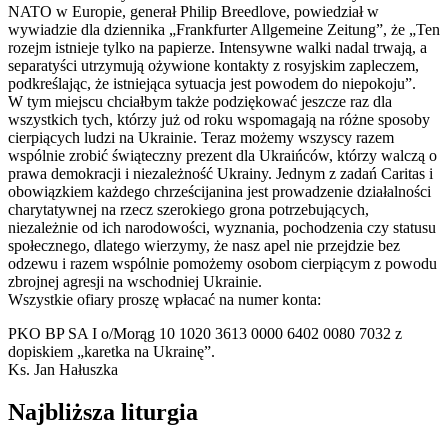
NATO w Europie, generał Philip Breedlove, powiedział w
wywiadzie dla dziennika „Frankfurter Allgemeine Zeitung”, że „Ten
rozejm istnieje tylko na papierze. Intensywne walki nadal trwają, a
separatyści utrzymują ożywione kontakty z rosyjskim zapleczem,
podkreślając, że istniejąca sytuacja jest powodem do niepokoju”.
W tym miejscu chciałbym także podziękować jeszcze raz dla
wszystkich tych, którzy już od roku wspomagają na różne sposoby
cierpiących ludzi na Ukrainie. Teraz możemy wszyscy razem
wspólnie zrobić świąteczny prezent dla Ukraińców, którzy walczą o
prawa demokracji i niezależność Ukrainy. Jednym z zadań Caritas i
obowiązkiem każdego chrześcijanina jest prowadzenie działalności
charytatywnej na rzecz szerokiego grona potrzebujących,
niezależnie od ich narodowości, wyznania, pochodzenia czy statusu
społecznego, dlatego wierzymy, że nasz apel nie przejdzie bez
odzewu i razem wspólnie pomożemy osobom cierpiącym z powodu
zbrojnej agresji na wschodniej Ukrainie.
Wszystkie ofiary proszę wpłacać na numer konta:
PKO BP SA I o/Morąg 10 1020 3613 0000 6402 0080 7032 z
dopiskiem „karetka na Ukrainę”.
Ks. Jan Hałuszka
Najbliższa liturgia