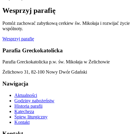
Wesprzyj parafię
Pomóż zachować zabytkową cerkiew św. Mikołaja i rozwijać życie
wspólnoty.
Wesprzyj parafię
Parafia Greckokatolicka
Parafia Greckokatolicka p.w. św. Mikołaja w Żelichowie
Żelichowo 31, 82-100 Nowy Dwór Gdański
Nawigacja
Aktualności
Godziny nabożeństw
Historia parafii
Katecheza
Śpiew liturgiczny
Kontakt
Kontakt