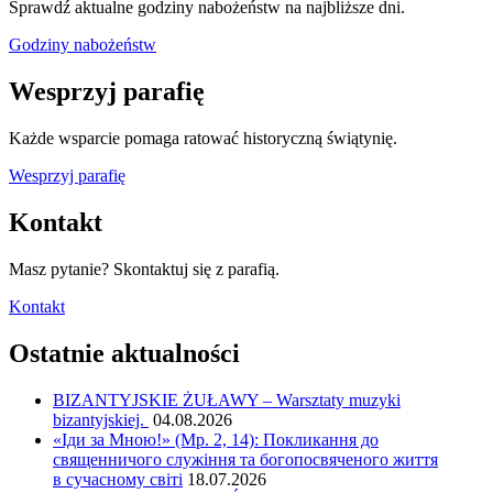
Sprawdź aktualne godziny nabożeństw na najbliższe dni.
Godziny nabożeństw
Wesprzyj parafię
Każde wsparcie pomaga ratować historyczną świątynię.
Wesprzyj parafię
Kontakt
Masz pytanie? Skontaktuj się z parafią.
Kontakt
Ostatnie aktualności
BIZANTYJSKIE ŻUŁAWY – Warsztaty muzyki
bizantyjskiej.
04.08.2026
«Іди за Мною!» (Мр. 2, 14): Покликання до
священничого служіння та богопосвяченого життя
в сучасному світі
18.07.2026