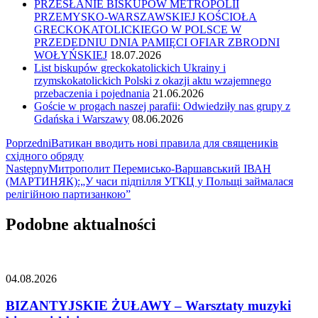
PRZESŁANIE BISKUPÓW METROPOLII
PRZEMYSKO-WARSZAWSKIEJ KOŚCIOŁA
GRECKOKATOLICKIEGO W POLSCE W
PRZEDEDNIU DNIA PAMIĘCI OFIAR ZBRODNI
WOŁYŃSKIEJ
18.07.2026
List biskupów greckokatolickich Ukrainy i
rzymskokatolickich Polski z okazji aktu wzajemnego
przebaczenia i pojednania
21.06.2026
Goście w progach naszej parafii: Odwiedziły nas grupy z
Gdańska i Warszawy
08.06.2026
Nawigacja
Poprzedni
Ватикан вводить нові правила для священиків
східного обряду
wpisu
Następny
Митрополит Перемисько-Варшавський ІВАН
(МАРТИНЯК):„У часи підпілля УГКЦ у Польщі займалася
релігійною партизанкою”
Podobne aktualności
04.08.2026
BIZANTYJSKIE ŻUŁAWY – Warsztaty muzyki