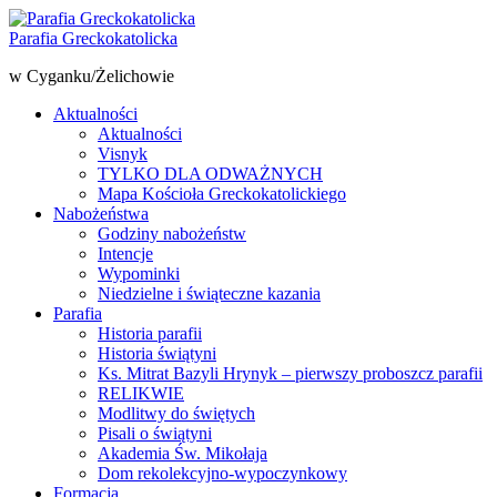
Parafia Greckokatolicka
w Cyganku/Żelichowie
Aktualności
Aktualności
Visnyk
TYLKO DLA ODWAŻNYCH
Mapa Kościoła Greckokatolickiego
Nabożeństwa
Godziny nabożeństw
Intencje
Wypominki
Niedzielne i świąteczne kazania
Parafia
Historia parafii
Historia świątyni
Ks. Mitrat Bazyli Hrynyk – pierwszy proboszcz parafii
RELIKWIE
Modlitwy do świętych
Pisali o świątyni
Akademia Św. Mikołaja
Dom rekolekcyjno-wypoczynkowy
Formacja