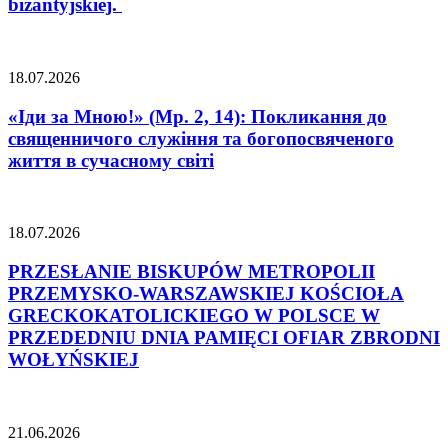
bizantyjskiej.
18.07.2026
«Іди за Мною!» (Мр. 2, 14): Покликання до
священничого служіння та богопосвяченого
життя в сучасному світі
18.07.2026
PRZESŁANIE BISKUPÓW METROPOLII
PRZEMYSKO-WARSZAWSKIEJ KOŚCIOŁA
GRECKOKATOLICKIEGO W POLSCE W
PRZEDEDNIU DNIA PAMIĘCI OFIAR ZBRODNI
WOŁYŃSKIEJ
21.06.2026