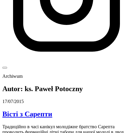
Archiwum
Autor:
ks. Paweł Potoczny
17/07/2015
Вісті з Сарепти
Традиційно в часі канікул молодіжне братство Сарепта
проводить формаційні літні табори для нашої молоді в двох