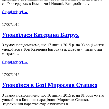
своїх осередках в Команьчи і Новиці. Вже добігає…
Czytaj więcej →
17/07/2015
Упокоїлася Катерина Батрух
З сумом повідомляємо, що 17 липня 2015 р. на 93 році життя
упокоїлася в Бозі Катерина Батрух (з д. Довбан) – мати отця
митрата…
Czytaj więcej →
17/07/2015
Упокоївся в Бозі Мирослав Сташко
З сумом повідомляємо, що 16 липня 2015 р. на 81 році життя
упокоївся в Бозі наш парафіянин Мирослав Сташко.
Заупокійний парастас буде служитися в…