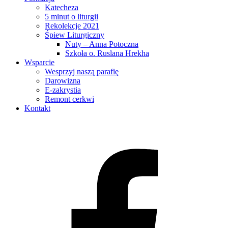
Katecheza
5 minut o liturgii
Rekolekcje 2021
Śpiew Liturgiczny
Nuty – Anna Potoczna
Szkoła о. Ruslana Hrekha
Wsparcie
Wesprzyj naszą parafię
Darowizna
E-zakrystia
Remont cerkwi
Kontakt