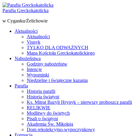
Parafia Greckokatolicka
w Cyganku/Żelichowie
Aktualności
Aktualności
Visnyk
TYLKO DLA ODWAŻNYCH
Mapa Kościoła Greckokatolickiego
Nabożeństwa
Godziny nabożeństw
Intencje
Wypominki
Niedzielne i świąteczne kazania
Parafia
Historia parafii
Historia świątyni
Ks. Mitrat Bazyli Hrynyk – pierwszy proboszcz parafii
RELIKWIE
Modlitwy do świętych
Pisali o świątyni
Akademia Św. Mikołaja
Dom rekolekcyjno-wypoczynkowy
Formacja