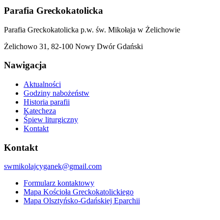
wpisów
Parafia Greckokatolicka
Parafia Greckokatolicka p.w. św. Mikołaja w Żelichowie
Żelichowo 31, 82-100 Nowy Dwór Gdański
Nawigacja
Aktualności
Godziny nabożeństw
Historia parafii
Katecheza
Śpiew liturgiczny
Kontakt
Kontakt
swmikolajcyganek@gmail.com
Formularz kontaktowy
Mapa Kościoła Greckokatolickiego
Mapa Olsztyńsko-Gdańskiej Eparchii