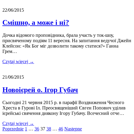
22/06/2015
Смішно, а може і ні?
Дочка відомого проповідника, брала участь у ток-шоу,
присвяченому подіям 11 вересня. На запитання ведучої Джейн
Клейсон: «Як Бог міг дозволити такому статися?» Ганна
Грем…
Czytaj więcej →
21/06/2015
Новоієрей о. Ігор Губач
Сьогодні 21 червня 2015 р. в парафії Воздвиження Чесного
Хреста в Гурові Іл. Преосвященіший Євген Попович уділив
ієрейські свячення диякону Ігору Губачу. Всечесний отче…
Czytaj więcej →
Stronicowanie
Poprzednie
1
…
36
37
38
…
46
Następne