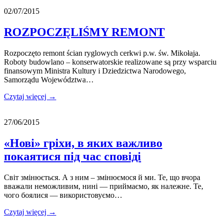
02/07/2015
ROZPOCZĘLIŚMY REMONT
Rozpoczęto remont ścian ryglowych cerkwi p.w. św. Mikołaja.
Roboty budowlano – konserwatorskie realizowane są przy wsparciu
finansowym Ministra Kultury i Dziedzictwa Narodowego,
Samorządu Województwa…
Czytaj więcej →
27/06/2015
«Нові» гріхи, в яких важливо
покаятися під час сповіді
Світ змінюється. А з ним – змінюємося й ми. Те, що вчора
вважали неможливим, нині — приймаємо, як належне. Те,
чого боялися — використовуємо…
Czytaj więcej →