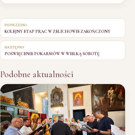
Nawigacja
wpisu
POPRZEDNI
KOLEJNY ETAP PRAC W ŻELICHOWIE ZAKOŃCZONY
NASTĘPNY
POŚWIĘCENIE POKARMÓW W WIELKĄ SOBOTĘ
Podobne aktualności