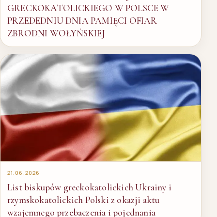
GRECKOKATOLICKIEGO W POLSCE W
PRZEDEDNIU DNIA PAMIĘCI OFIAR
ZBRODNI WOŁYŃSKIEJ
21.06.2026
List biskupów greckokatolickich Ukrainy i
rzymskokatolickich Polski z okazji aktu
wzajemnego przebaczenia i pojednania