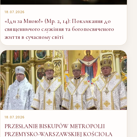
18.07.2026
«Іди за Мною!» (Мр. 2, 14): Покликання до
священничого служіння та богопосвяченого
життя в сучасному світі
18.07.2026
PRZESŁANIE BISKUPÓW METROPOLII
PRZEMYSKO-WARSZAWSKIEJ KOŚCIOŁA