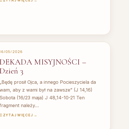
CZYTAJ WIĘCEJ →
16/05/2026
DEKADA MISYJNOŚCI –
Dzień 3
„Będę prosił Ojca, a innego Pocieszyciela da
wam, aby z wami był na zawsze” (J 14,16)
Sobota (16/23 maja) J 48,14-10-21 Ten
fragment należy…
CZYTAJ WIĘCEJ →