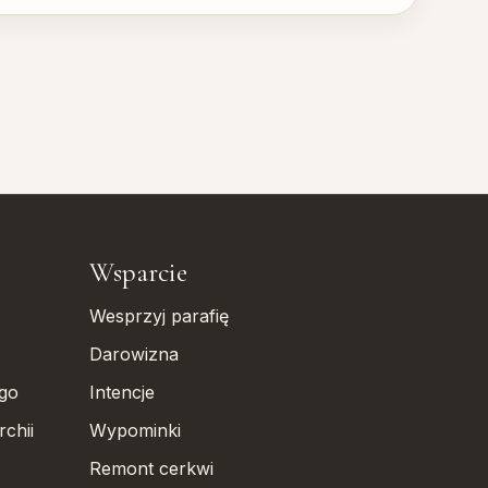
Wsparcie
Wesprzyj parafię
Darowizna
ego
Intencje
chii
Wypominki
Remont cerkwi