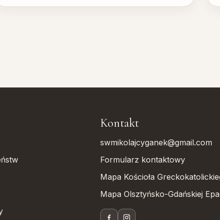
Kontakt
swmikolajcyganek@gmail.com
eństw
Formularz kontaktowy
Mapa Kościoła Greckokatolicki
Mapa Olsztyńsko-Gdańskiej Epar
y