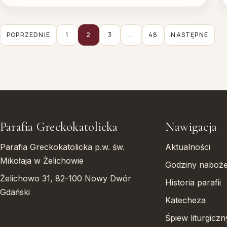
Stronicowanie
POPRZEDNIE
1
2
3
…
48
NASTĘPNE
wpisów
Parafia Greckokatolicka
Nawigacja
Parafia Greckokatolicka p.w. św.
Aktualności
Mikołaja w Żelichowie
Godziny naboż
Żelichowo 31, 82-100 Nowy Dwór
Historia parafii
Gdański
Katecheza
Śpiew liturgiczn