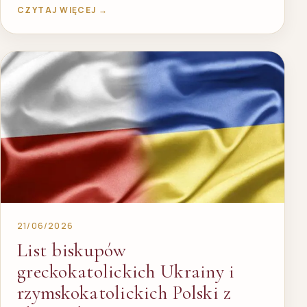
CZYTAJ WIĘCEJ →
21/06/2026
List biskupów
greckokatolickich Ukrainy i
rzymskokatolickich Polski z