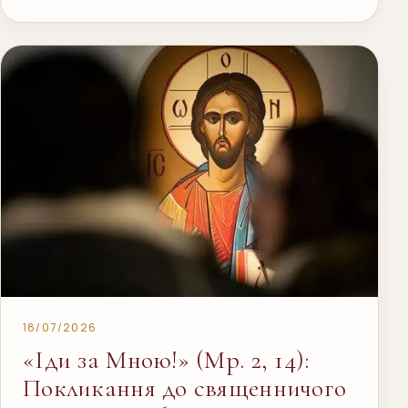
18/07/2026
«Іди за Мною!» (Мр. 2, 14):
Покликання до священничого