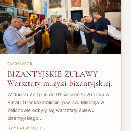
04/08/2026
BIZANTYJSKIE ŻUŁAWY –
Warsztaty muzyki bizantyjskiej.
W dniach 27 lipiec do 01 sierpień 2026 roku w
Parafii Greckokatolickiej p.w. św. Mikołaja w
Żelichowie odbyły się warsztaty śpiewu
bizantyjskiego…
CZYTAJ WIĘCEJ →