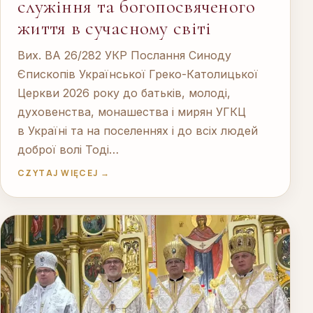
служіння та богопосвяченого
життя в сучасному світі
Вих. ВА 26/282 УКР Послання Синоду
Єпископів Української Греко-Католицької
Церкви 2026 року до батьків, молоді,
духовенства, монашества і мирян УГКЦ
в Україні та на поселеннях і до всіх людей
доброї волі Тоді…
CZYTAJ WIĘCEJ →