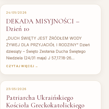
24/05/2026
DEKADA MISYJNOŚCI –
Dzień 10
„DUCH ŚWIĘTY JEST ŹRÓDŁEM WODY
ŻYWEJ DLA PRZYJACIÓŁ I RODZINY” Dzień
dziesiąty – Święto Zesłania Ducha Świętego
Niedziela (24/31 maja) J 57,17.18-26…
CZYTAJ WIĘCEJ →
23/05/2026
Patriarcha Ukraińskiego
Kościoła Greckokatolickiego